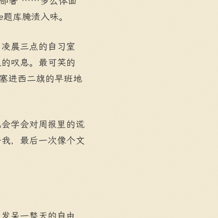
群部署”……多么体面
de题库腌渍入味。
。凌晨三点的自习室
人的叹息。最可笑的
该塞进西二旗的早班地
己会学会对周报里的谎
许我，最后一次像个文
里发呆一整天的自由，