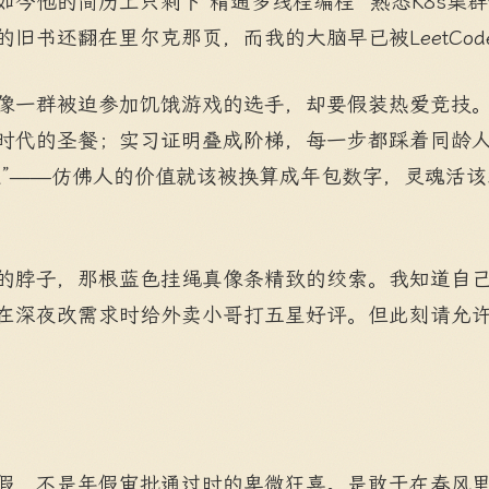
今他的简历上只剩下“精通多线程编程”“熟悉K8s集
旧书还翻在里尔克那页，而我的大脑早已被LeetCo
像一群被迫参加饥饿游戏的选手，却要假装热爱竞技
时代的圣餐；实习证明叠成阶梯，每一步都踩着同龄
长”——仿佛人的价值就该被换算成年包数字，灵魂活
的脖子，那根蓝色挂绳真像条精致的绞索。我知道自
在深夜改需求时给外卖小哥打五星好评。但此刻请允
假，不是年假审批通过时的卑微狂喜。是敢于在春风