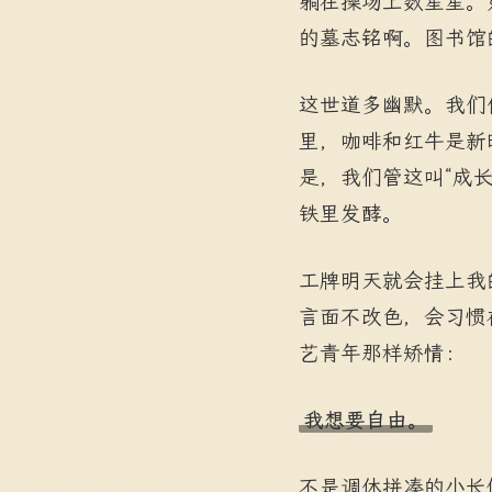
躺在操场上数星星。如
的墓志铭啊。图书馆的
这世道多幽默。我们
里，咖啡和红牛是新
是，我们管这叫“成
铁里发酵。
工牌明天就会挂上我
言面不改色，会习惯
艺青年那样矫情：
我想要自由。
不是调休拼凑的小长