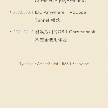
ChromeOS下的Archlinux
IDE Anywhere | VSCode
2023.08.01
Tunnel 模式
能凑活用的OS | Chromebook
2021.07.19
不完全使用体验
Typecho
·
AmberScript
|
RSS
|
Fediverse