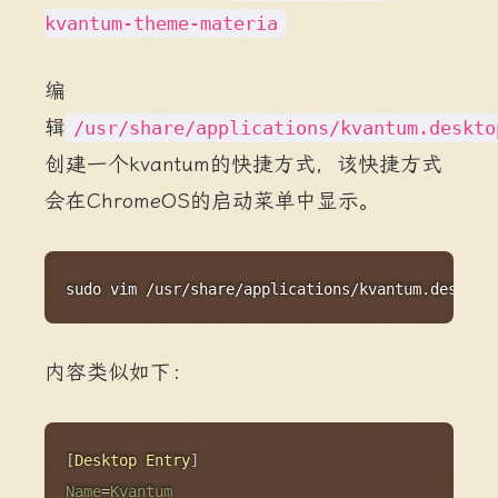
kvantum-theme-materia
编
辑
/usr/share/applications/kvantum.deskto
创建一个kvantum的快捷方式，该快捷方式
会在ChromeOS的启动菜单中显示。
Copy
sudo
vim
 /usr/share/applications/kvantum.desktop
内容类似如下：
Copy
[
Desktop Entry
]
Name
=
Kvantum