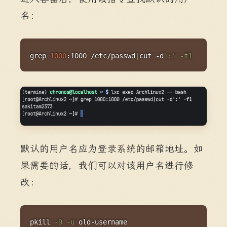
名：
Copy
grep
1000
:1000 /etc/passwd
|
cut
 -d
':'
-f1
默认的用户名应为登录系统的邮箱地址。如
果需要的话，我们可以对该用户名进行修
改：
Copy
pkill
-9
-u