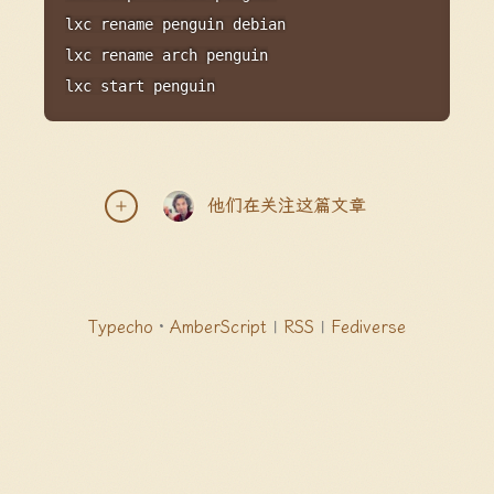
lxc 
rename
 penguin debian

lxc 
rename
 arch penguin

lxc start penguin
他们在关注这篇文章
Typecho
·
AmberScript
|
RSS
|
Fediverse
DNS推荐
回复
2025-01-07 00:10
ChromeOS居然还活着啊