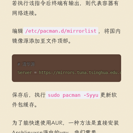
若执行该指令后终端有输出，则代表容器有
网络连接。
编辑
，将国内
/etc/pacman.d/mirrorlist
镜像源添加至文件顶部。
Copy
# 清华源
Server
=
https://mirrors.tuna.tsinghua.edu.cn/ar
保存后，执行
更新软
sudo pacman -Syyu
件包缓存。
为了能快速使用AUR，一种方法是直接安装
Archlinuxcn源中的yay。我们需要