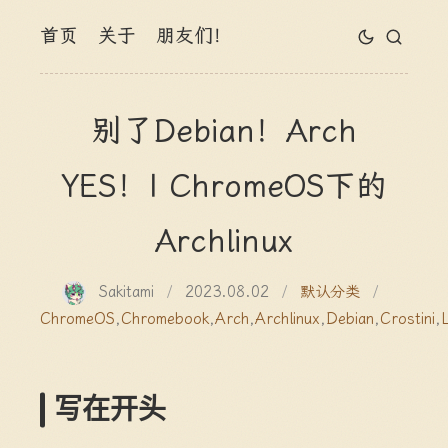
首页
关于
朋友们！
别了Debian！Arch
YES！| ChromeOS下的
Archlinux
Sakitami
/
2023.08.02
/
默认分类
/
ChromeOS
,
Chromebook
,
Arch
,
Archlinux
,
Debian
,
Crostini
,
写在开头