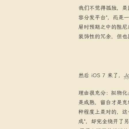
我们不觉得孤独，是
容分发平台"，而是
屉时预期之中的阻尼
装饰性的冗余，但也
然后 iOS 7 来了，
J
理由很充分：拟物化
是成熟，留白才是克
种程度上是对的，这
成"，却完全绕开了