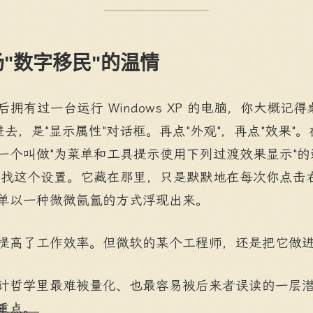
"数字移民"的温情
前后拥有过一台运行 Windows XP 的电脑，你大概
进去，是"显示属性"对话框。再点"外观"，再点"效果"
一个叫做"为菜单和工具提示使用下列过渡效果显示"的
去找这个设置。它藏在那里，只是默默地在每次你点击
单以一种微微氤氲的方式浮现出来。
提高了工作效率。但微软的某个工程师，还是把它做
计哲学里最难被量化、也最容易被后来者误读的一层
重点。