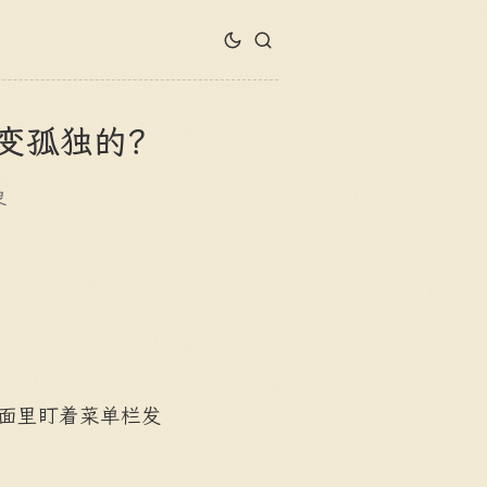
变孤独的？
象
ss 界面里盯着菜单栏发