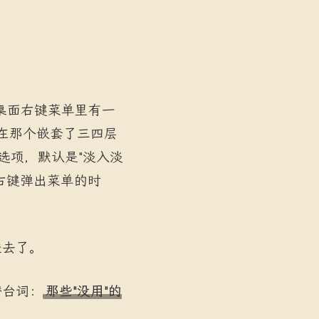
记得桌面右键菜单里有一
。在那个嵌套了三四层
选项，默认是"淡入淡
右键弹出菜单的时
进去了。
潜台词：
那些"没用"的