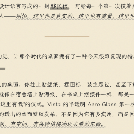
设计语言写成的一封
移民信
，写给每一个第一次摸着
人——
别怕，这里也是真实的，这里也有重量，这里
的幻觉，让那个时代的桌面拥有了一种今天很难复现的特
。
己的桌面。你往上贴壁纸，摆图标，装主题包，甚至下载第
 X，就像在宿舍墙上贴海报、在书桌上摆摆件一样，那
里有我"的仪式。Vista 的半透明 Aero Glass 
约透出的桌面壁纹发呆，不是因为它有多实用，而是
深，有空间，有某种值得凑近去看的东西。