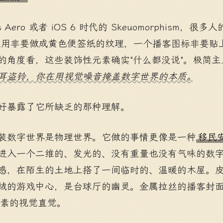
 Aero 或者 iOS 6 时代的 Skeuomorphism，很
s 应用非要做成黄色便签纸的纹理，一个播客图标非要
的角度看，这些装饰性元素确实"什么都没说"。极简
耳盗铃，你在用视觉噪音掩盖数字世界的本质。
好暴露了它所缺乏的那种理解。
装数字世界是物理世界。它做的事情更像是一种
移民
进入一个二维的、发光的、没有重量也没有气味的数
感，在陌生的土地上搭了一间临时的、温暖的木屋。
绒的游戏中心，是台球厅的幽灵。金属拉丝的播客封
最朴素的视觉直觉。