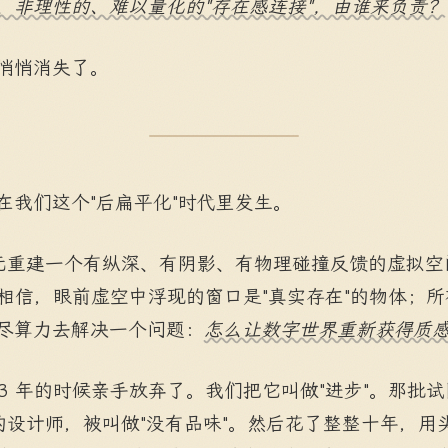
、非理性的、难以量化的"存在感连接"，由谁来负责？
悄悄消失了。
在我们这个"后扁平化"时代里发生。
美元重建一个有纵深、有阴影、有物理碰撞反馈的虚拟空间；
试图让人相信，眼前虚空中浮现的窗口是"真实存在"的物体；所有
尽算力去解决一个问题：
怎么让数字世界重新获得质
13 年的时候亲手放弃了。我们把它叫做"进步"。那批
"的设计师，被叫做"没有品味"。然后花了整整十年，用