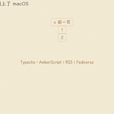
上了 macOS
« 前一页
1
2
Typecho
·
AmberScript
|
RSS
|
Fediverse